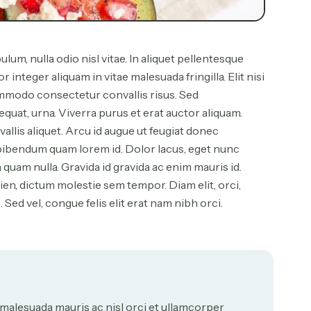
lum, nulla odio nisl vitae. In aliquet pellentesque
nteger aliquam in vitae malesuada fringilla. Elit nisi
commodo consectetur convallis risus. Sed
at, urna. Viverra purus et erat auctor aliquam.
llis aliquet. Arcu id augue ut feugiat donec
, bibendum quam lorem id. Dolor lacus, eget nunc
la quam nulla. Gravida id gravida ac enim mauris id.
n, dictum molestie sem tempor. Diam elit, orci,
 Sed vel, congue felis elit erat nam nibh orci.
malesuada mauris ac nisl orci et ullamcorper