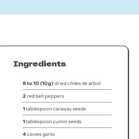
Ingredients
8 to 10 (10g)
dried chiles de arbol
2
red bell peppers
1
tablespoon caraway seeds
1
tablespoon cumin seeds
4
cloves garlic