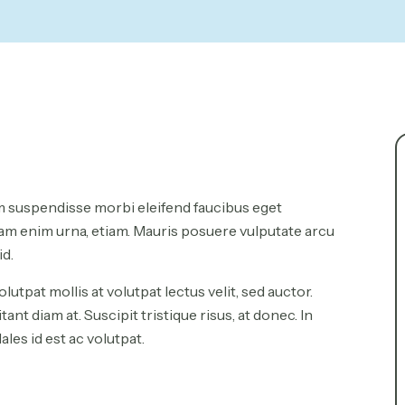
tiam suspendisse morbi eleifend faucibus eget
iquam enim urna, etiam. Mauris posuere vulputate arcu
id.
lutpat mollis at volutpat lectus velit, sed auctor.
nt diam at. Suscipit tristique risus, at donec. In
les id est ac volutpat.