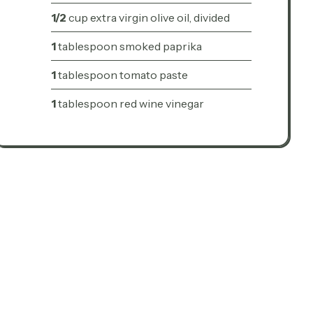
1/2
cup extra virgin olive oil, divided
1
tablespoon smoked paprika
1
tablespoon tomato paste
1
tablespoon red wine vinegar