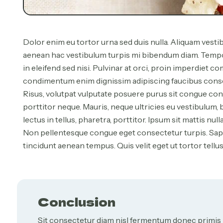
Dolor enim eu tortor urna sed duis nulla. Aliquam vestibu
aenean hac vestibulum turpis mi bibendum diam. Tempor i
in eleifend sed nisi. Pulvinar at orci, proin imperdiet 
condimentum enim dignissim adipiscing faucibus consequ
Risus, volutpat vulputate posuere purus sit congue conva
porttitor neque. Mauris, neque ultricies eu vestibulum
lectus in tellus, pharetra, porttitor. Ipsum sit mattis nul
Non pellentesque congue eget consectetur turpis. Sapie
tincidunt aenean tempus. Quis velit eget ut tortor tellus.
Conclusion
Sit consectetur diam nisl fermentum donec primis 