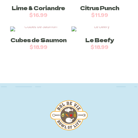
Lime & Coriandre
Citrus Punch
$
16.99
$
11.99
Cubes de Saumon
Le Beefy
$
18.99
$
18.99