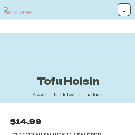
Tofu Hoisin
Accueil
/
Burrito Bowl
/
Tofu Hoisin
Bol de
$
14.99
Vie –
Masson
Tofu biologique sauté au tamari,riz jaune aux petits