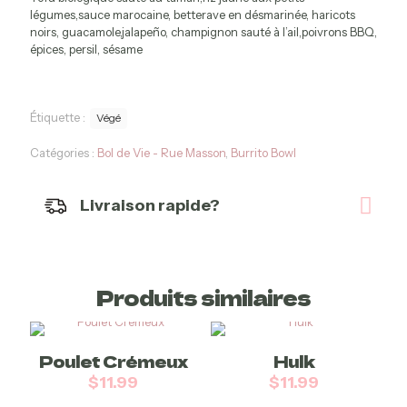
légumes,sauce marocaine, betterave en désmarinée, haricots
noirs, guacamole,jalapeño, champignon sauté à l’ail,poivrons BBQ,
épices, persil, sésame
Bol
de
Vie –
Étiquette :
Végé
Vieux
Port
Catégories :
Bol de Vie - Rue Masson
,
Burrito Bowl
Livraison rapide?
Bol de
Vie –
Bearver
Hall
Produits similaires
Poulet Crémeux
Hulk
$
11.99
$
11.99