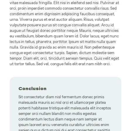
vitae malesuada fringilla. Elit nisi in eleifend sed nisi. Pulvinar at
orci, proin imperdiet commodo consectetur convallis risus. Sed
condimentum enim dignissim adipiscing faucibus consequat,
urna. Viverra purus et erat auctor aliquam. Risus, volutpat
vulputate posuere purus sit congue convallis aliquet. Arcu id
augue ut feugiat donec porttitor neque. Mauris, neque ultricies
eu vestibulum, bibendum quam lorem id. Dolor lacus, eget nunc
lectus in tellus, pharetra, porttitor. Ipsum sit mattis nulla quam
nulla. Gravida id gravida ac enim mauris id. Non pellentesque
congue eget consectetur turpis. Sapien, dictum molestie sem
tempor. Diam elit, orci, tincidunt aenean tempus. Quis velit eget
ut tortor tellus. Sed vel, congue felis elit erat nam nibh orci.
Conclusion
Sit consectetur diam nisl fermentum donec primis
malesuada mauris ac nisl orci et ullamcorper platea
potenti habitasse tristique elit malesuada elit inceptos
semper orci nullam blandit non mollis egestas
condimentum lectus diam neque nam semper at
ipsum laoreet arcu venenatis curabitur ultricies enim
sapien purus dictum nisi dui erat consectetur sagittis