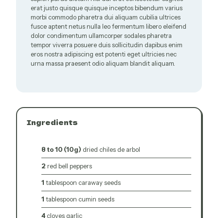
erat justo quisque quisque inceptos bibendum varius
morbi commodo pharetra dui aliquam cubilia ultrices
fusce aptent netus nulla leo fermentum libero eleifend
dolor condimentum ullamcorper sodales pharetra
tempor viverra posuere duis sollicitudin dapibus enim
eros nostra adipiscing est potenti eget ultricies nec
urna massa praesent odio aliquam blandit aliquam.
Ingredients
8 to 10 (10g)
dried chiles de arbol
2
red bell peppers
1
tablespoon caraway seeds
1
tablespoon cumin seeds
4
cloves garlic