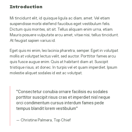
Introduction
Mi tincidunt elit, id quisque ligula ac diam, amet. Vel etiam
suspendisse morbi eleifend faucibus eget vestibulum felis.
Dictum quis montes, sit sit. Tellus aliquam enim urna, etiam.
Mauris posuere vulputate arcu amet, vitae nisi, tellus tincidunt.
At feugiat sapien varius id.
Eget quis mi enim, leo lacinia pharetra, semper. Eget in volutpat
mollis at volutpat lectus velit, sed auctor. Porttitor fames arcu
quis fusce augue enim. Quis at habitant diam at. Suscipit
tristique risus, at donec. In turpis vel et quam imperdiet. Ipsum
molestie aliquet sodales id est ac volutpat.
"Consectetur conubia ornare facilisis eu sodales
porttitor suscipit risus cras et imperdiet nisl neque
orci condimentum cursus interdum fames pede
tempus blandit lorem vestibulum"
— Christine Palmera, Top Chief